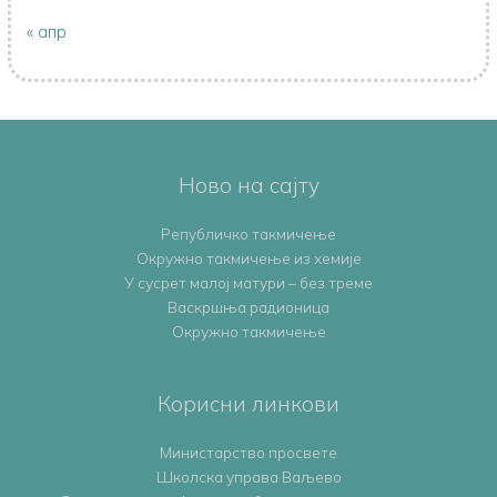
« апр
Ново на сајту
Републичко такмичење
Oкружно такмичењe из хемије
У сусрет малој матури – без треме
Васкршња радионица
Окружно такмичење
Корисни линкови
Министарство просвете
Школска управа Ваљево