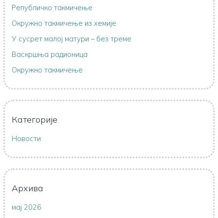
Републичко такмичење
Oкружно такмичењe из хемије
У сусрет малој матури – без треме
Васкршња радионица
Окружно такмичење
Категорије
Новости
Архива
мај 2026