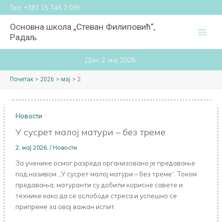
Пређи
Тел:
+381 15 746 2 085
на
Основна школа „Стеван Филиповић“,
садржај
Радаљ
Дан:
2. мај 2026.
Почетак
2026
мај
2
Новости
У сусрет малој матури – без треме
2. мај 2026.
/
Новости
За ученике осмог разреда организовано је предавање
под називом ,,У сусрет малој матури – без треме“. Током
предавања, матуранти су добили корисне савете и
технике како да се ослободе стреса и успешно се
припреме за овај важан испит.