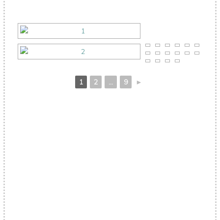
1
2
...
9
►