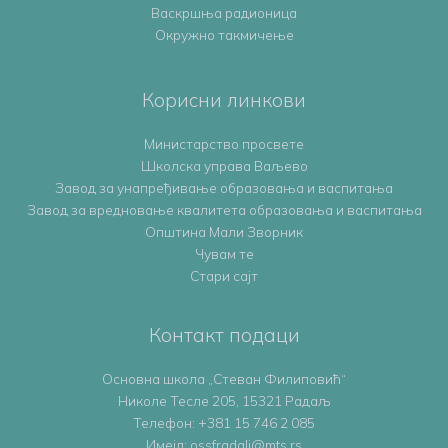
Васкршња радионица
Окружно такмичење
Корисни линкови
Министарство просвете
Школска управа Ваљево
Завод за унапређивање образовања и васпитања
Завод за вредновање квалитета образовања и васпитања
Општина Мали Зворник
Чувам те
Стари сајт
Контакт подаци
Основна школа „Стеван Филиповић“
Николе Тесле 205, 15321 Радаљ
Телефон:
+381 15 746 2 085
Имејл: ossfradalj@mts.rs