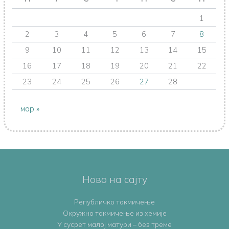
1
2
3
4
5
6
7
8
9
10
11
12
13
14
15
16
17
18
19
20
21
22
23
24
25
26
27
28
мар »
Ново на сајту
Републичко такмичење
Oкружно такмичењe из хемије
У сусрет малој матури – без треме