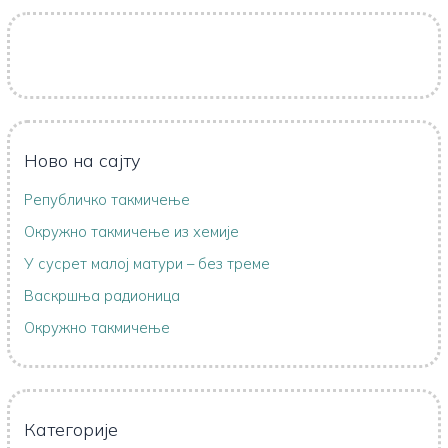
Ново на сајту
Републичко такмичење
Oкружно такмичењe из хемије
У сусрет малој матури – без треме
Васкршња радионица
Окружно такмичење
Категорије