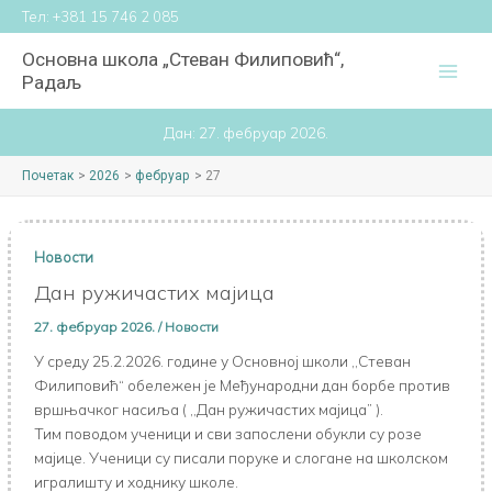
Пређи
Тел:
+381 15 746 2 085
на
Основна школа „Стеван Филиповић“,
садржај
Радаљ
Дан:
27. фебруар 2026.
Почетак
2026
фебруар
27
Новости
Дан ружичастих мајица
27. фебруар 2026.
/
Новости
У среду 25.2.2026. године у Основној школи ,,Стеван
Филиповић“ обележен је Међународни дан борбе против
вршњачког насиља ( ,,Дан ружичастих мајица” ).
Тим поводом ученици и сви запослени обукли су розе
мајице. Ученици су писали поруке и слогане на школском
игралишту и ходнику школе.