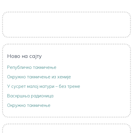
Ново на сајту
Републичко такмичење
Oкружно такмичењe из хемије
У сусрет малој матури – без треме
Васкршња радионица
Окружно такмичење