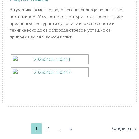
За ученике осмог разреда организовано је предавање
под називом ,,У сусрет малој матури – без треме“. Током
предавања, матуранти су добили корисне савете и
технике како да се ослободе стреса и успешно се
припреме за овај важан испит.
1
2
…
6
Следећа
→