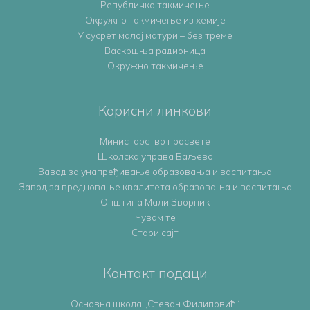
Републичко такмичење
Oкружно такмичењe из хемије
У сусрет малој матури – без треме
Васкршња радионица
Окружно такмичење
Корисни линкови
Министарство просвете
Школска управа Ваљево
Завод за унапређивање образовања и васпитања
Завод за вредновање квалитета образовања и васпитања
Општина Мали Зворник
Чувам те
Стари сајт
Контакт подаци
Основна школа „Стеван Филиповић“