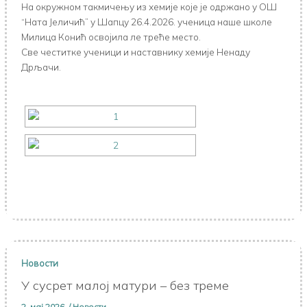
На окружном такмичењу из хемије које је одржано у ОШ
“Ната Јеличић” у Шапцу 26.4.2026. ученица наше школе
Милица Конић освојила ле треће место.
Све честитке ученици и наставнику хемије Ненаду
Дрљачи.
Новости
У сусрет малој матури – без треме
2. мај 2026.
/
Новости