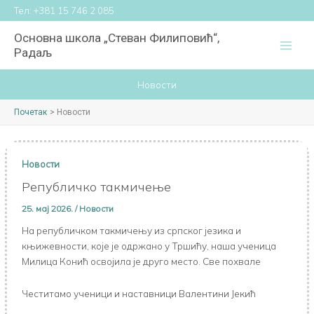
Пређи
Тел:
+381 15 746 2 085
на
Основна школа „Стеван Филиповић“,
садржај
Радаљ
Новости
Почетак
Новости
Новости
Републичко такмичење
25. мај 2026.
/
Новости
На републичком такмичењу из српског језика и
књижевности, које је одржано у Тршићу, наша ученица
Милица Конић освојила је друго место. Све похвале
Честитамо ученици и наставници Валентини Јекић