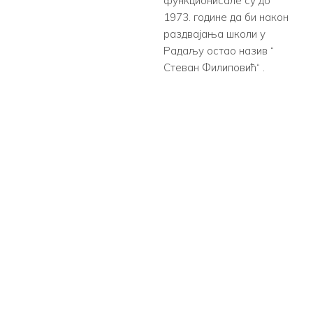
функционисале су до
1973. године да би након
раздвајања школи у
Радаљу остао назив “
Стеван Филиповић“ .
0
годинa постојања