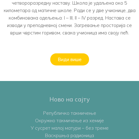
четвороразредну наставу. Школа је удаљена око 5
километара од матичне школе. Ради се у две учионице, два
комбинована одељења: I – III, II – IV разред. Настава се
изводи у преподневној смени. Загревање просторија се
врши чврстим горивом, свака учионица има своју пећ.
Види више
Ново на сајту
Републичко такмичење
Oкружно такмичењe из хемије
У сусрет малој матури – без треме
Васкршња радионица