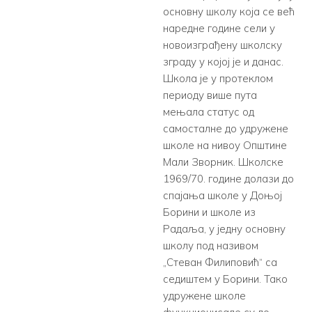
основну школу која се већ
наредне године сели у
новоизграђену школску
зграду у којој је и данас.
Школа је у протеклом
периоду више пута
мењала статус од
самосталне до удружене
школе на нивоу Општине
Мали Зворник. Школске
1969/70. године долази до
спајања школе у Доњој
Борини и школе из
Радаља, у једну основну
школу под називом
„Стеван Филиповић“ са
седиштем у Борини. Тако
удружене школе