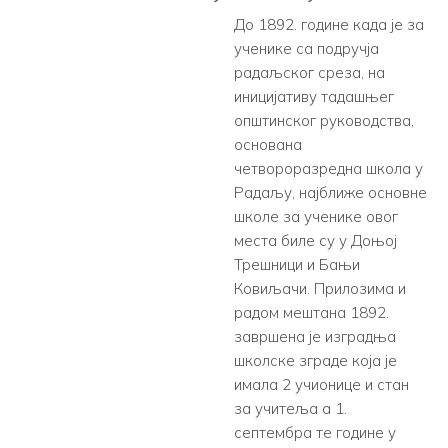
До 1892. године када је за
ученике са подручја
радаљског среза, на
иницијативу тадашњег
општинског руководства,
основана
четвороразредна школа у
Радаљу, најближе основне
школе за ученике овог
места биле су у Доњој
Трешници и Бањи
Ковиљачи. Прилозима и
радом мештана 1892.
завршена је изградња
школске зграде која је
имала 2 учионице и стан
за учитеља а 1.
септембра те године у