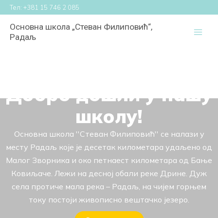
Пређи
Тел:
+381 15 746 2 085
на
Основна школа „Стеван Филиповић“,
садржај
Радаљ
Добро дошли у нашу
школу!
Основна школа ''Стеван Филиповић'' се налази у
месту Радаљ које је десетак километара удаљено од
Малог Зворника и око петнаест километара од Бање
Ковиљаче. Лежи на десној обали реке Дрине. Дуж
села протиче мала река – Радаљ, на чијем горњем
току постоји живописно вештачко језеро.