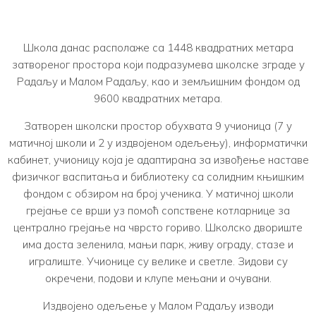
Школа данас располаже са 1448 квадратних метара
затвореног простора који подразумева школске зграде у
Радаљу и Малом Радаљу, као и земљишним фондом од
9600 квадратних метара.
Затворен школски простор обухвата 9 учионица (7 у
матичној школи и 2 у издвојеном одељењу), информатички
кабинет, учионицу која је адаптирана за извођење наставе
физичког васпитања и библиотеку са солидним књишким
фондом с обзиром на број ученика. У матичној школи
грејање се врши уз помоћ сопствене котларнице за
централно грејање на чврсто гориво. Школско двориште
има доста зеленила, мањи парк, живу ограду, стазе и
игралиште. Учионице су велике и светле. Зидови су
окречени, подови и клупе мењани и очувани.
Издвојено одељење у Малом Радаљу изводи