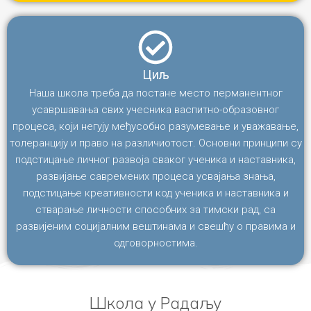
Циљ
Наша школа треба да постане место перманентног
усавршавања свих учесника васпитно-образовног
процеса, који негују међусобно разумевање и уважавање,
толеранцију и право на различиотост. Основни принципи су
подстицање личног развоја сваког ученика и наставника,
развијање савремених процеса усвајања знања,
подстицање креативности код ученика и наставника и
стварање личности способних за тимски рад, са
развијеним социјалним вештинама и свешћу о правима и
одговорностима.
Школа у Радаљу