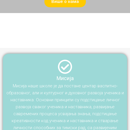
Више о нама
Мисија
Мисија наше школе је да постане центар васпитно-
образовног, али и културног и духовног развоја ученика и
наставника. Основни принципи су подстицање личног
развоја сваког ученика и наставника, развијање
савремених процеса усвајања знања, подстицање
креативности код ученика и наставника и стварање
личности способних за тимски рад, са развијеним