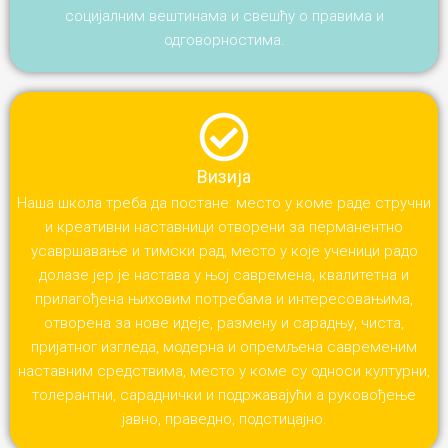
социјалним вештинама и свешћу о правима и
одговорностима.
Визија
Наша школа треба да постане: место у коме раде стручни
и креативни наставници отворени за перманентно
усавршавање и тимски рад, место у које ученици радо
долазе јер је настава у њој савремена, квалитетна и
прилагођена њиховим потребама и интересовањима,
отворена за нове идеје, размену и сарадњу, чиста,
пријатног изгледа, модерна и опремљена савременим
наставним средствима, место у коме су односи културни,
толерантни, сараднички и подржавајући а руковођење
јавно, праведно, подстицајно.