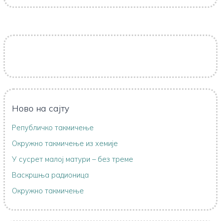
Ново на сајту
Републичко такмичење
Oкружно такмичењe из хемије
У сусрет малој матури – без треме
Васкршња радионица
Окружно такмичење