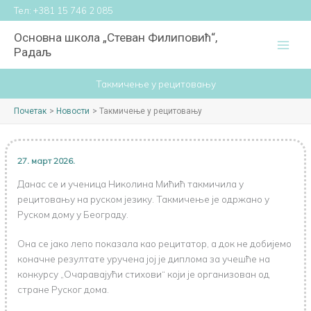
Пређи
Тел:
+381 15 746 2 085
на
Основна школа „Стеван Филиповић“,
садржај
Радаљ
Такмичење у рецитовању
Почетак
Новости
Такмичење у рецитовању
27. март 2026.
Данас се и ученица Николина Мићић такмичила у
рецитовању на руском језику. Такмичење је одржано у
Руском дому у Београду.
Она се јако лепо показала као рецитатор, а док не добијемо
коначне резултате уручена јој је диплома за учешће на
конкурсу „Очаравајући стихови“ који је организован од
стране Руског дома.