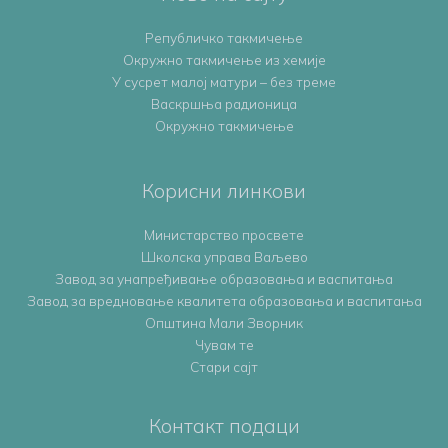
Републичко такмичење
Oкружно такмичењe из хемије
У сусрет малој матури – без треме
Васкршња радионица
Окружно такмичење
Корисни линкови
Министарство просвете
Школска управа Ваљево
Завод за унапређивање образовања и васпитања
Завод за вредновање квалитета образовања и васпитања
Општина Мали Зворник
Чувам те
Стари сајт
Контакт подаци