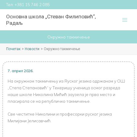
Пређи
Тел:
+381 15 746 2 085
на
Основна школа „Стеван Филиповић“,
садржај
Радаљ
Окружно такмичење
Почетак
Новости
Окружно такмичење
7. април 2026.
На окружном такмичењу из Rуског језика одржаном у ОШ
„Степа Степановић“ у Текеришу ученица осмог разреда
наше школе Николина Мићић заузела је прво место и
пласирала се на републичко такмичење.
Све честитке Николини и професорки руског језика
Милијани Јелисавчић.