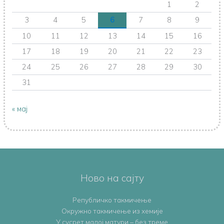
1
2
3
4
5
6
7
8
9
10
11
12
13
14
15
16
17
18
19
20
21
22
23
24
25
26
27
28
29
30
31
« мај
Ново на сајту
Републичко такмичење
Oкружно такмичењe из хемије
У сусрет малој матури – без треме