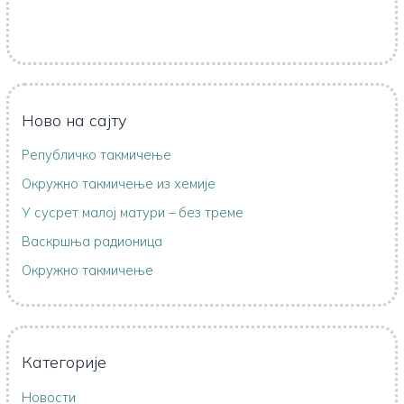
Ново на сајту
Републичко такмичење
Oкружно такмичењe из хемије
У сусрет малој матури – без треме
Васкршња радионица
Окружно такмичење
Категорије
Новости