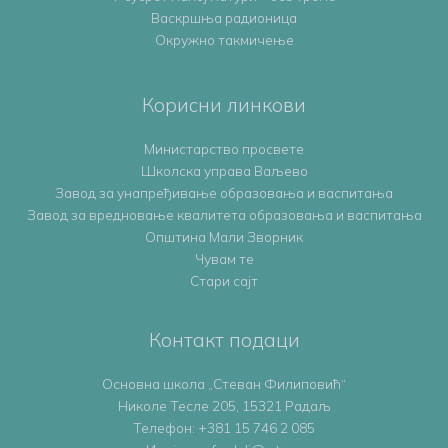
Васкршња радионица
Окружно такмичење
Корисни линкови
Министарство просвете
Школска управа Ваљево
Завод за унапређивање образовања и васпитања
Завод за вредновање квалитета образовања и васпитања
Општина Мали Зворник
Чувам те
Стари сајт
Контакт подаци
Основна школа „Стеван Филиповић“
Николе Тесле 205, 15321 Радаљ
Телефон:
+381 15 746 2 085