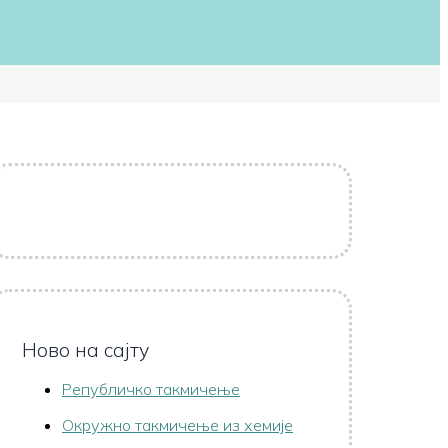
Ново на сајту
Републичко такмичење
Oкружно такмичењe из хемије