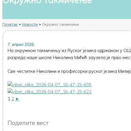
Почетак
Новости
Окружно такмичење
7. април 2026.
На окружном такмичењу из Rуског језика одржаном у ОШ 
разреда наше школе Николина Мићић заузела је прво мес
Све честитке Николини и професорки руског језика Милија
1
2
►
Поделите вест