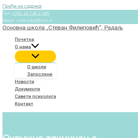
Пређи на садржај
Тел:
+381 15 746 2 085
Имејл: ossfradalj@mts.rs
Основна школа „Стеван Филиповић“, Радаљ
Почетна
О нама
О школи
Запослени
Новости
Документи
Савети психолога
Контакт
Окружно такмичење