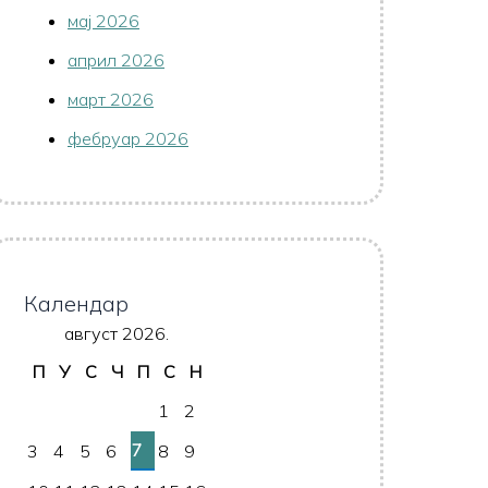
мај 2026
април 2026
март 2026
фебруар 2026
Календар
август 2026.
П
У
С
Ч
П
С
Н
1
2
7
3
4
5
6
8
9