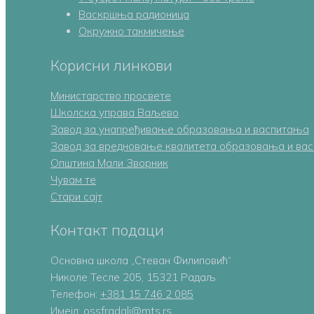
Васкршња радионица
Окружно такмичење
Корисни линкови
Министарство просвете
Школска управа Ваљево
Завод за унапређивање образовања и васпитања
Завод за вредновање квалитета образовања и ва
Општина Мали Зворник
Чувам те
Стари сајт
Контакт подаци
Основна школа „Стеван Филиповић“
Николе Тесле 205, 15321 Радаљ
Телефон:
+381 15 746 2 085
Имејл: ossfradalj@mts.rs