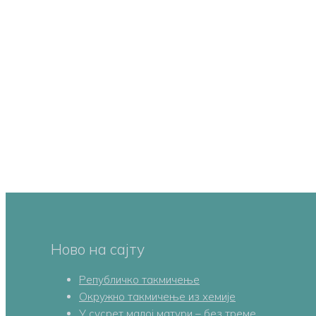
Ново на сајту
Републичко такмичење
Oкружно такмичењe из хемије
У сусрет малој матури – без треме