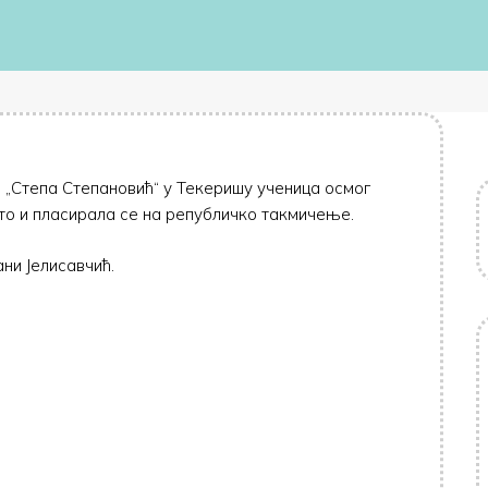
„Степа Степановић“ у Текеришу ученица осмог
то и пласирала се на републичко такмичење.
ни Јелисавчић.