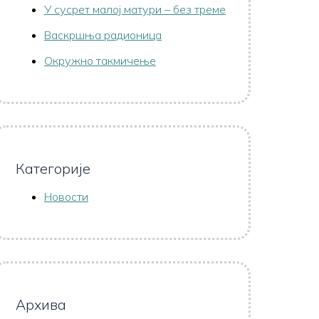
У сусрет малој матури – без треме
Васкршња радионица
Окружно такмичење
Категорије
Новости
Архива