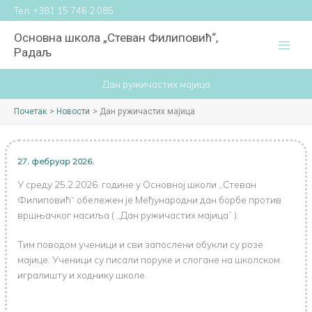
Пређи
Тел:
+381 15 746 2 085
на
Основна школа „Стеван Филиповић“,
садржај
Радаљ
Дан ружичастих мајица
Почетак
Новости
Дан ружичастих мајица
27. фебруар 2026.
У среду 25.2.2026. године у Основној школи ,,Стеван
Филиповић“ обележен је Међународни дан борбе против
вршњачког насиља ( ,,Дан ружичастих мајица” ).
Тим поводом ученици и сви запослени обукли су розе
мајице. Ученици су писали поруке и слогане на школском
игралишту и ходнику школе.