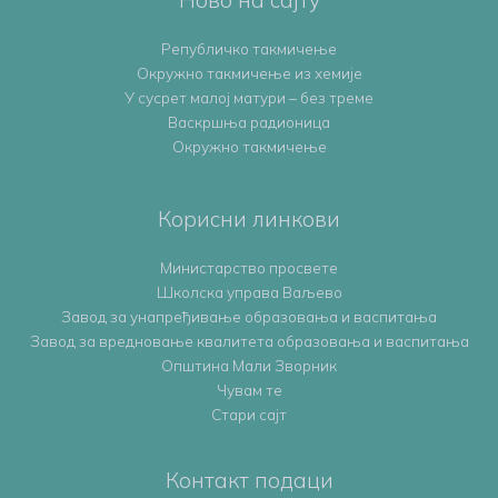
Републичко такмичење
Oкружно такмичењe из хемије
У сусрет малој матури – без треме
Васкршња радионица
Окружно такмичење
Корисни линкови
Министарство просвете
Школска управа Ваљево
Завод за унапређивање образовања и васпитања
Завод за вредновање квалитета образовања и васпитања
Општина Мали Зворник
Чувам те
Стари сајт
Контакт подаци