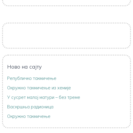
Ново на сајту
Републичко такмичење
Oкружно такмичењe из хемије
У сусрет малој матури – без треме
Васкршња радионица
Окружно такмичење