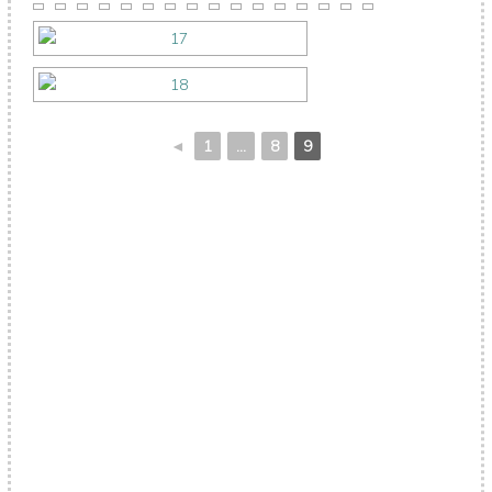
◄
1
...
8
9